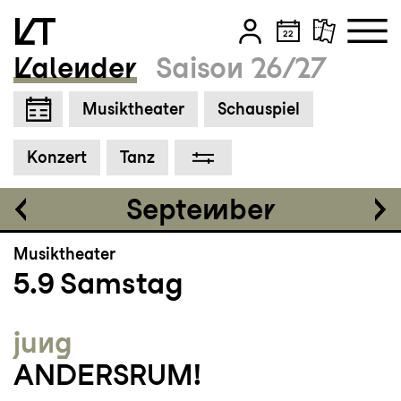
Kalender
Saison 26/27
Einführung
18:30
Zum Hauptinhalt springen
Musiktheater
Schauspiel
Zum Footer springen
Tickets
Konzert
Tanz
CHF 35-75
September
Musiktheater
5.9
Samstag
jung
ANDERSRUM!