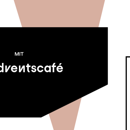
MIT
dventscafé