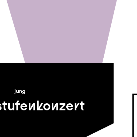
jung
tufenkonzert