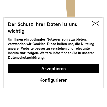
Der Schutz Ihrer Daten ist uns
wichtig
Jekyll & Hyde
Um Ihnen ein optimales Nutzererlebnis zu bieten,
verwenden wir Cookies. Diese helfen uns, die Nutzung
Musical von Frank Wildhorn
unserer Website besser zu verstehen und relevante
Inhalte anzuzeigen. Weitere Infos finden Sie in unserer
Datenschutzerklärung
.
Akzeptieren
Konfigurieren
Der Kampf zwischen Gut und Böse gehört
zu den ältesten Themen, die den Menschen