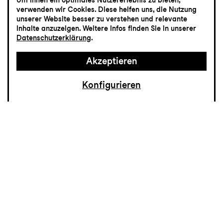
Um Ihnen ein optimales Nutzererlebnis zu bieten,
Mummenschanz -
verwenden wir Cookies. Diese helfen uns, die Nutzung
unserer Website besser zu verstehen und relevante
Adieu!
Inhalte anzuzeigen. Weitere Infos finden Sie in unserer
Datenschutzerklärung
.
Akzeptieren
Konfigurieren
Nach 55 Jahren Theatergeschichte
verabschiedet sich die Schweizer
Maskentheater-Company
MUMMENSCHANZ mit der
Abschiedstournee «Adieu!» von ihrem
Publikum.