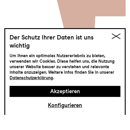
Der Schutz Ihrer Daten ist uns
wichtig
MIT
Um Ihnen ein optimales Nutzererlebnis zu bieten,
Einführungssoiree:
verwenden wir Cookies. Diese helfen uns, die Nutzung
unserer Website besser zu verstehen und relevante
Alcina
Inhalte anzuzeigen. Weitere Infos finden Sie in unserer
Datenschutzerklärung
.
Einführung in das Stück und
Akzeptieren
Probenbesuch
Konfigurieren
Zuerst begrüssen Sie die Dramaturg:innen