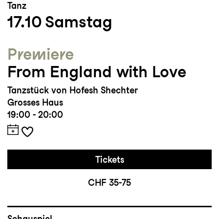
Tanz
17.10
Samstag
Studium/Ausbildung: Junges Ensemble am
Tanzhaus nrw, Tanzabitur Gymnasium
Premiere
Essen Werden, Bühnentanz (BA) an Palucca
From England with Love
Hochschule für Tanz Dresden
Tanzstück von Hofesh Shechter
Auszeichnungen und Sonstiges: Stipendium
Grosses Haus
für das «International Choreographer in
19:00 - 20:00
Residence» Programm am American Dance
Festival 2016, Empfängerin des
Deutschlandstipendiums 2016/17
Tickets
CHF 35-75
Schauspiel