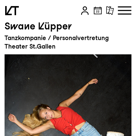
Swane Küpper
Zum Hauptinhalt springen
Tanzkompanie / Personalvertretung
Zum Footer springen
Theater St.Gallen