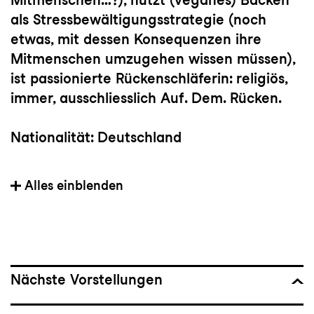
als Stressbewältigungsstrategie (noch
etwas, mit dessen Konsequenzen ihre
Mitmenschen umzugehen wissen müssen),
ist passionierte Rückenschläferin: religiös,
immer, ausschliesslich Auf. Dem. Rücken.
Nationalität: Deutschland
Mitglied der Tanzkompanie seit: 2017
Alles einblenden
Wichtige Choreograf:innen: Ohad Naharin,
Martin Zimmermann, Giovanni Insaudo
Bedeutsame Choreografien: Venezuela von
Nächste Vorstellungen
Ohad Naharin, COW von Alexander Ekman,
Yes We Can’t von William Forsythe