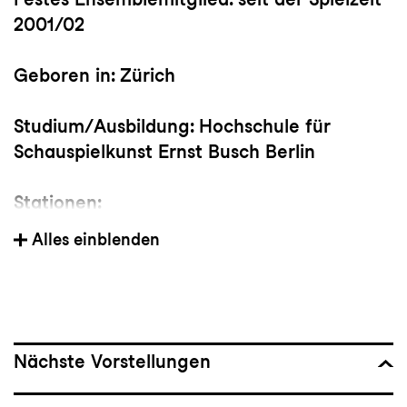
2001/02
Geboren in:
Zürich
Studium/Ausbildung:
Hochschule für
Schauspielkunst Ernst Busch Berlin
Stationen:
Hans-Otto-Theater
Alles einblenden
Volksbühne Berlin
Kampnagel-Fabrik Hamburg
Film & Fernsehen:
Aktuelle Filme: Rausch der Tragödie (Regie:
Nächste Vorstellungen
Mina Tomic, Drehbuch: Dominic Curseri),
Neumatt (Regie: Cosima Frei, Bettina