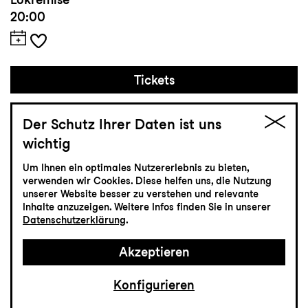
20:00
Tickets
CHF 35
Der Schutz Ihrer Daten ist uns
wichtig
Schauspiel
Um Ihnen ein optimales Nutzererlebnis zu bieten,
2.4
Freitag
verwenden wir Cookies. Diese helfen uns, die Nutzung
unserer Website besser zu verstehen und relevante
Inhalte anzuzeigen. Weitere Infos finden Sie in unserer
Datenschutzerklärung
.
Die Bäume
Akzeptieren
Ein spätes Requiem
Schauspiel von Ariane von Graffenried und
Konfigurieren
Martin Bieri