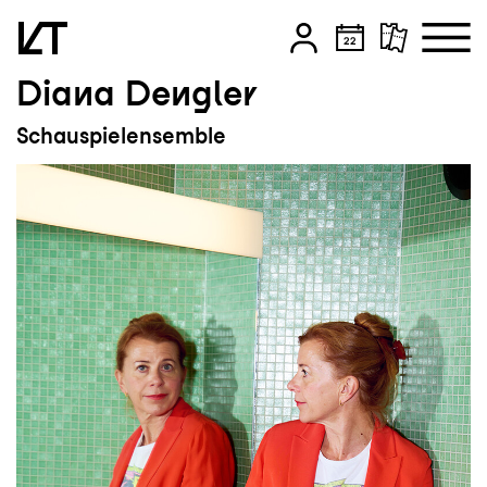
Diana Dengler
Zum Hauptinhalt springen
Schauspielensemble
Zum Footer springen