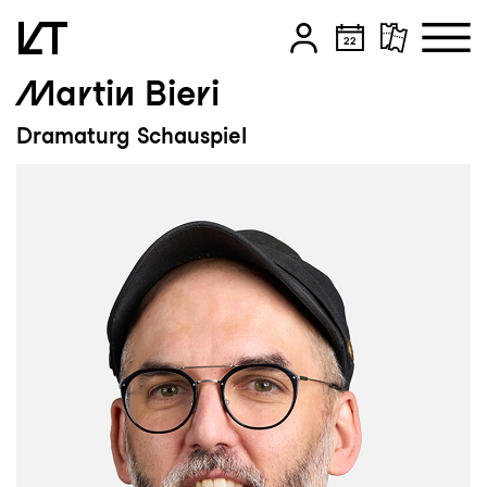
Martin Bieri
Zum Hauptinhalt springen
Dramaturg Schauspiel
Zum Footer springen