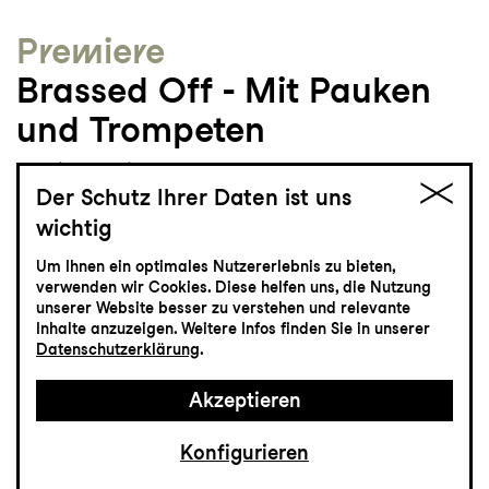
Premiere
Brassed Off - Mit Pauken
und Trompeten
Tragikomödie von Paul Allen nach dem
Der Schutz Ihrer Daten ist uns
Drehbuch von Mark Herman
Grosses Haus
wichtig
19:00
Um Ihnen ein optimales Nutzererlebnis zu bieten,
verwenden wir Cookies. Diese helfen uns, die Nutzung
unserer Website besser zu verstehen und relevante
Inhalte anzuzeigen. Weitere Infos finden Sie in unserer
Datenschutzerklärung
.
Tickets
Akzeptieren
CHF 35-75
Konfigurieren
Schauspiel