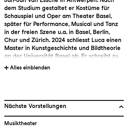
dem Studium gestaltet er Kostüme für
Schauspiel und Oper am Theater Basel,
später für Performance, Musical und Tanz
in der freien Szene u.a. in Basel, Berlin,
Chur und Zürich. 2024 schliesst Luca einen
Master in Kunstgeschichte und Bildtheorie
an der Universität Basel ab. Er schreibt zu
zeitgenössischer Kunst und interessiert sich
Alles einblenden
für queerfeministische und postkoloniale
Ansätze und die Überlagerungen von Kunst
und Behinderung. Luca Tarelli arbeitet in
diversen Feldern der bildenden Kunst, u.a.
als kuratorische Assistenz im Kunstmuseum
Nächste Vorstellungen
/ Kunsthalle Appenzell.
Musiktheater