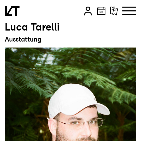
Luca Tarelli
Zum Hauptinhalt springen
Ausstattung
Zum Footer springen