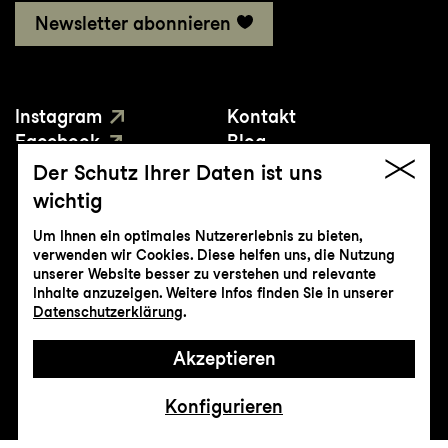
Newsletter abonnieren
Instagram
Kontakt
Facebook
Blog
YouTube
Presse
Der Schutz Ihrer Daten ist uns
wichtig
Um Ihnen ein optimales Nutzererlebnis zu bieten,
verwenden wir Cookies. Diese helfen uns, die Nutzung
unserer Website besser zu verstehen und relevante
Inhalte anzuzeigen. Weitere Infos finden Sie in unserer
© Genossenschaft Konzert und Theater
Datenschutzerklärung
.
St.Gallen
Akzeptieren
Impressum
Datenschutz
AGB
Intranet
Konfigurieren