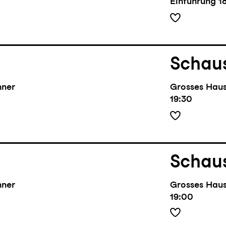
Einführung
1
Schaus
hner
Grosses Hau
19:30
Schaus
hner
Grosses Hau
19:00