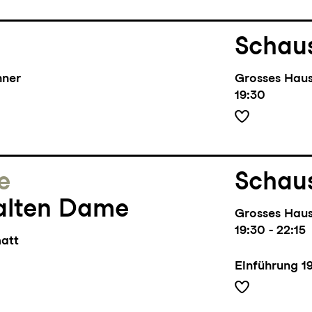
Schaus
hner
Grosses Hau
19:30
e
Schaus
alten Dame
Grosses Hau
19:30 - 22:15
matt
Einführung
1