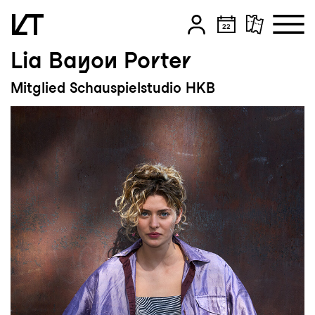
Lia Bayon Porter
Zum Hauptinhalt springen
Mitglied Schauspielstudio HKB
Zum Footer springen