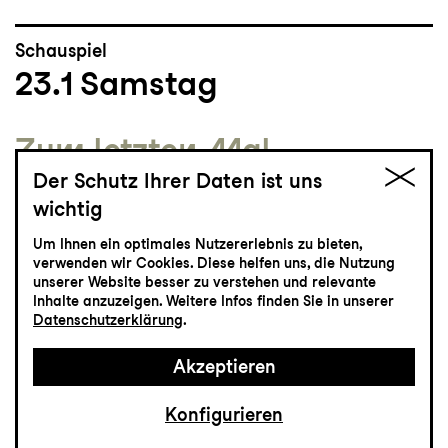
Schauspiel
23.1
Samstag
Zum letzten Mal
Die Legende von Sleepy
Der Schutz Ihrer Daten ist uns
wichtig
Hollow
Um Ihnen ein optimales Nutzererlebnis zu bieten,
Eine Horror-Show von Philipp Löhle
verwenden wir Cookies. Diese helfen uns, die Nutzung
unserer Website besser zu verstehen und relevante
Grosses Haus
Inhalte anzuzeigen. Weitere Infos finden Sie in unserer
19:30 - 21:50
Datenschutzerklärung
.
Akzeptieren
Einführung
19:00
Konfigurieren