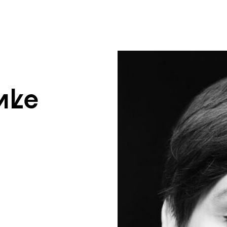
um Footer springen
hke