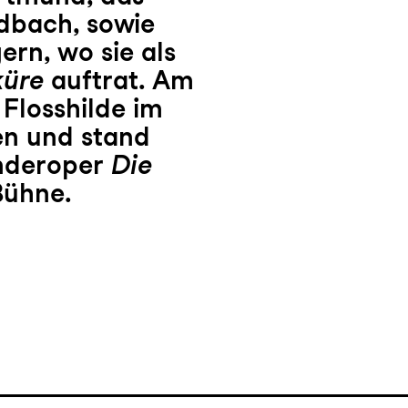
dbach, sowie
rn, wo sie als
küre
auftrat. Am
 Flosshilde im
en und stand
inderoper
Die
Bühne.