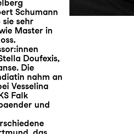
elberg
obert Schumann
 sie sehr
wie Master in
oss.
ssor:innen
tella Doufexis,
anse. Die
ndiatin nahm an
bei Vesselina
KS Falk
sbaender und
verschiedene
ortmund, das