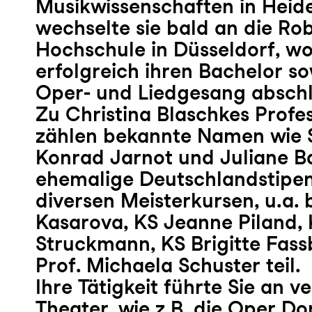
Musikwissenschaften in Heid
wechselte sie bald an die R
Hochschule in Düsseldorf, wo
erfolgreich ihren Bachelor so
Oper- und Liedgesang abschl
Zu Christina Blaschkes Profe
zählen bekannte Namen wie S
Konrad Jarnot und Juliane B
ehemalige Deutschlandstipe
diversen Meisterkursen, u.a. 
Kasarova, KS Jeanne Piland, 
Struckmann, KS Brigitte Fas
Prof. Michaela Schuster teil.
Ihre Tätigkeit führte Sie an 
Theater, wie z.B. die Oper D