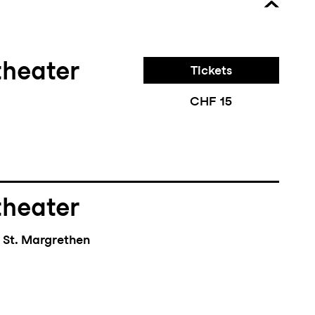
theater
Tickets
CHF 15
theater
 St. Margrethen