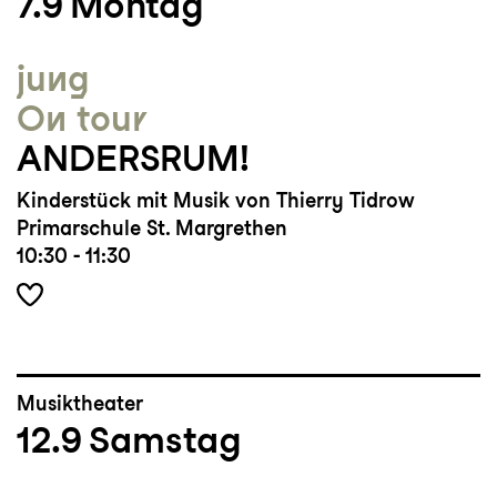
7.9
Montag
Winterthur, als Regisseurin für Bühne
Mammern, Kammerorchester Basel u.a., als
jung
Workshopleiterin für den Verein
On tour
Kulturkosmonauten u.a.
ANDERSRUM!
Arbeitet oft und gerne inklusiv.
Kinderstück mit Musik von Thierry Tidrow
Primarschule St. Margrethen
10:30 - 11:30
Musiktheater
12.9
Samstag