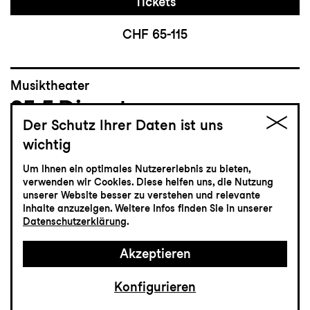
Tickets
CHF 65-115
Musiktheater
25.5
Dienstag
Der Schutz Ihrer Daten ist uns
wichtig
Hoffmanns Erzählungen
Um Ihnen ein optimales Nutzererlebnis zu bieten,
Oper von Jacques Offenbach
verwenden wir Cookies. Diese helfen uns, die Nutzung
unserer Website besser zu verstehen und relevante
Grosses Haus
Inhalte anzuzeigen. Weitere Infos finden Sie in unserer
19:30
Datenschutzerklärung
.
Akzeptieren
Einführung
19:00
Konfigurieren