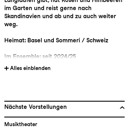
im Garten und reist gerne nach
Skandinavien und ab und zu auch weiter
weg.
Heimat: Basel und Sommeri / Schweiz
Im Ensemble: seit 2024/25
Alles einblenden
Wichtige Stationen
: Universitäten Basel
und Freiburg i. Breisgau (Studium der
Germanistik, Musikwissenschaft und
Nordistik), Theater Basel (Regie- und
Dramaturgie-Assistenz), Schweizer Pavillon
Nächste Vorstellungen
auf der Expo 2000 (Regisseurin und
musikalische Betriebsleiterin),
Musiktheater
Niedersächsisches Staatstheater Hannover