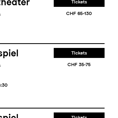
theater
Tickets
CHF 65-130
s
piel
Tickets
CHF 35-75
s
8:30
piel
Tickets