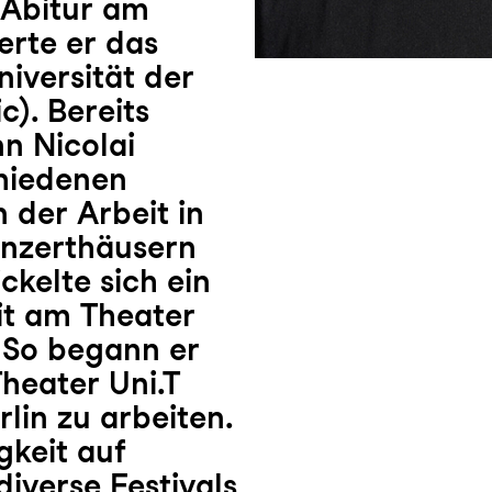
 Abitur am
erte er das
iversität der
c). Bereits
n Nicolai
chiedenen
 der Arbeit in
onzerthäusern
kelte sich ein
it am Theater
 So begann er
heater Uni.T
lin zu arbeiten.
gkeit auf
iverse Festivals