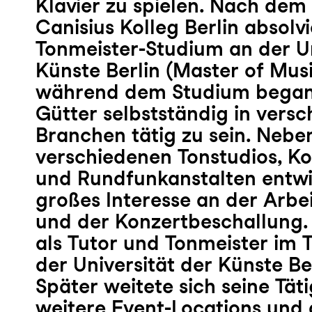
Klavier zu spielen. Nach dem
Canisius Kolleg Berlin absolvi
Tonmeister-Studium an der Un
Künste Berlin (Master of Musi
während dem Studium began
Gütter selbstständig in vers
Branchen tätig zu sein. Neben
verschiedenen Tonstudios, K
und Rundfunkanstalten entwic
großes Interesse an der Arbe
und der Konzertbeschallung.
als Tutor und Tonmeister im T
der Universität der Künste Ber
Später weitete sich seine Täti
weitere Event-Locations und d