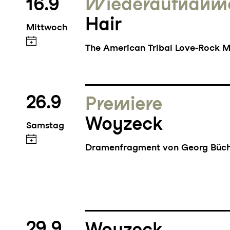
16.9
Wieder­aufnahm
Hair
Mittwoch
The American Tribal Love-Rock M
26.9
Premiere
Woyzeck
Samstag
Dramenfragment von Georg Büc
29.9
Woyzeck