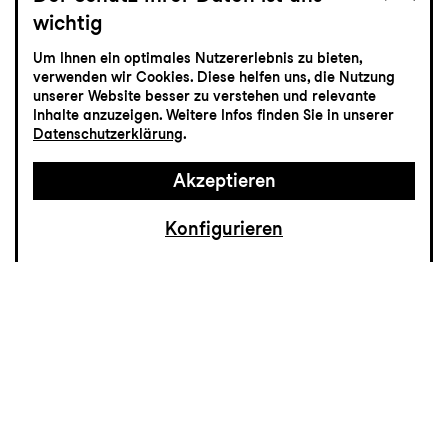
wichtig
Gabriela Montero
Um Ihnen ein optimales Nutzererlebnis zu bieten,
verwenden wir Cookies. Diese helfen uns, die Nutzung
Meisterzyklus-Konzert
unserer Website besser zu verstehen und relevante
Inhalte anzuzeigen. Weitere Infos finden Sie in unserer
Datenschutzerklärung
.
Akzeptieren
Konfigurieren
Mit ihren atemberaubenden und
humorvollen Improvisationskünsten wurde
Gabriela Montero fast über Nacht
weltberühmt und selbst Martha Argerich
zeigte sich tief beeindruckt von ihrem