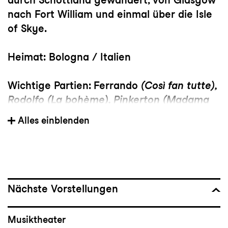
nach Fort William und einmal über die Isle
of Skye.
Heimat:
Bologna / Italien
Wichtige Partien:
Ferrando
(Così fan tutte),
Rodolfo
(La bohème)
, Pinkerton
(Madama
Butterfly)
, Nemorino
(L’elisir d’amore)
,
Alles einblenden
Lensky
(Eugen Onegin)
, Tamino
(Die
Zauberflöte),
Macduff
(Macbeth),
Prinz (
Die
Liebe zu den drei Orangen)
Gastengagements:
Tebaldo in Gounod’s
Nächste Vorstellungen
Romeo et Juliette
am Theater an der Wien,
Don Jose in
Carmen,
Oper im Steinbruch
Musiktheater
Sankt Margarethen, The Prodigal Son in