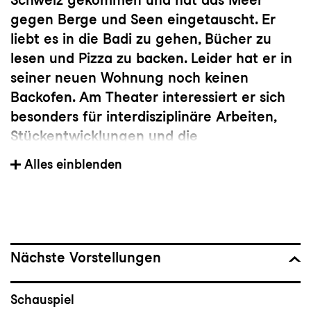
gegen Berge und Seen eingetauscht. Er
liebt es in die Badi zu gehen, Bücher zu
lesen und Pizza zu backen. Leider hat er in
seiner neuen Wohnung noch keinen
Backofen. Am Theater interessiert er sich
besonders für interdisziplinäre Arbeiten,
Stückentwicklungen und die
Überschneidungen und Grenzen von
Alles einblenden
Schauspiel und Performance.
Festes Ensemblemitglied seit der Spielzeit:
2023/24
Geboren in:
Mexiko
Nächste Vorstellungen
Studium/Ausbildung:
Schauspiel
Master Theater, Zürcher Hochschule der