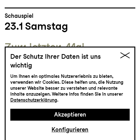
Schauspiel
23.1
Samstag
Zum letzten Mal
Die Legende von Sleepy
Der Schutz Ihrer Daten ist uns
wichtig
Hollow
Um Ihnen ein optimales Nutzererlebnis zu bieten,
Eine Horror-Show von Philipp Löhle
verwenden wir Cookies. Diese helfen uns, die Nutzung
unserer Website besser zu verstehen und relevante
Grosses Haus
Inhalte anzuzeigen. Weitere Infos finden Sie in unserer
19:30 - 21:50
Datenschutzerklärung
.
Akzeptieren
Einführung
19:00
Konfigurieren