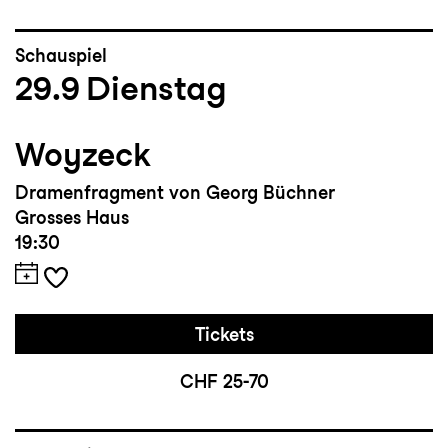
Besonderes:
Wichtige Zusammenarbeiten mit
Schauspiel
29.9
Dienstag
Regisseur:innen wie Lily Sykes, Max
Claessen, Elias Perrig, Barbara-David
Brüesch, Timon Jansen, Julia Dina Heße,
Woyzeck
Lea Connert und Leandro Kees
Dramenfragment von Georg Büchner
Grosses Haus
19:30
Tickets
CHF 25-70