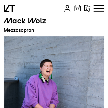
Mack Wolz
Zum Hauptinhalt springen
Mezzosopran
Zum Footer springen