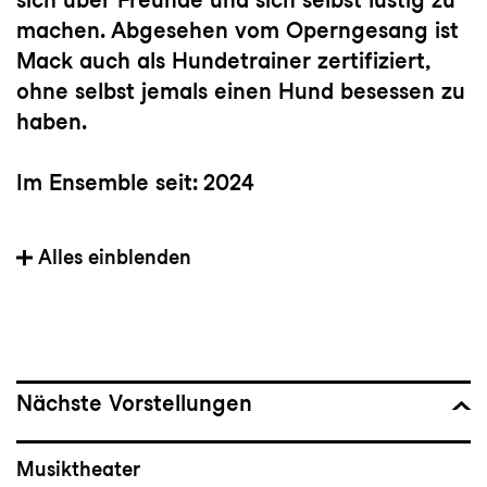
machen. Abgesehen vom Operngesang ist
Mack auch als Hundetrainer zertifiziert,
ohne selbst jemals einen Hund besessen zu
haben.
Im Ensemble seit: 2024
Heimat: St. Louis, MO, USA
Alles einblenden
Partien bei Konzert und Theater St.Gallen:
Despina (
Così fan tutte),
Sheila Franklin
(
Hair
), Kind (
Andersrum
),
Dame der Lady Macbeth (
Macbeth
),
Nächste Vorstellungen
Dienerin (
Elektra
), in
Lili Elbe
und in
Andrea
Chenier
Musiktheater