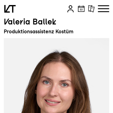
Valeria Ballek
Zum Hauptinhalt springen
Produktionsassistenz Kostüm
Zum Footer springen