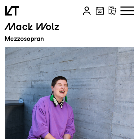
Mack Wolz
Zum Hauptinhalt springen
Mezzosopran
Zum Footer springen