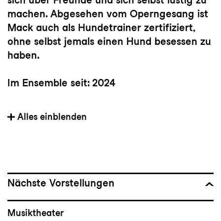
machen. Abgesehen vom Operngesang ist
Mack auch als Hundetrainer zertifiziert,
ohne selbst jemals einen Hund besessen zu
haben.
Im Ensemble seit: 2024
Heimat: St. Louis, MO, USA
Alles einblenden
Partien bei Konzert und Theater St.Gallen:
Despina (
Così fan tutte),
Sheila Franklin
(
Hair
), Kind (
Andersrum
),
Dame der Lady Macbeth (
Macbeth
),
Nächste Vorstellungen
Dienerin (
Elektra
), in
Lili Elbe
und in
Andrea
Chenier
Musiktheater