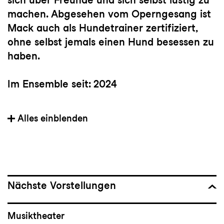
machen. Abgesehen vom Operngesang ist
Mack auch als Hundetrainer zertifiziert,
ohne selbst jemals einen Hund besessen zu
haben.
Im Ensemble seit: 2024
Heimat: St. Louis, MO, USA
Alles einblenden
Partien bei Konzert und Theater St.Gallen:
Despina (
Così fan tutte),
Sheila Franklin
(
Hair
), Kind (
Andersrum
),
Dame der Lady Macbeth (
Macbeth
),
Nächste Vorstellungen
Dienerin (
Elektra
), in
Lili Elbe
und in
Andrea
Chenier
Musiktheater