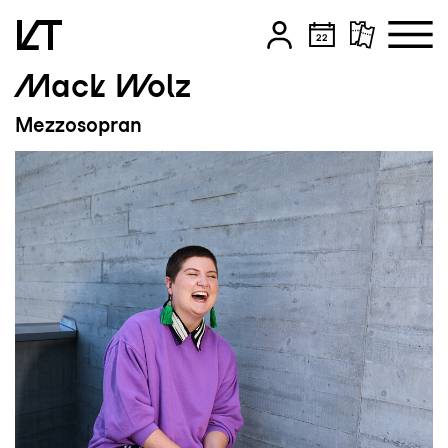
Mack Wolz
Zum Hauptinhalt springen
Mezzosopran
Zum Footer springen