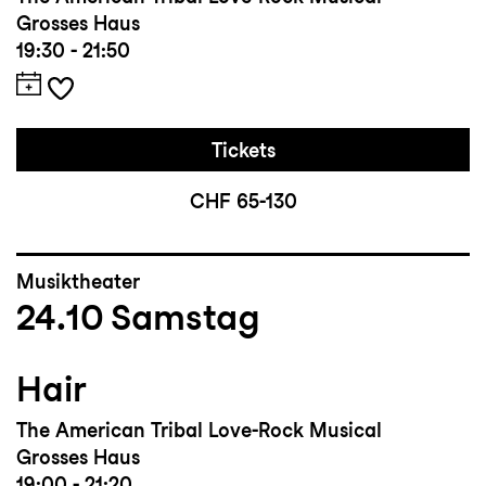
ausgezeichnet, darunter sein Kurzfilm
Grosses Haus
Shaping the Spectrum
, der 2022 beim
19:30 - 21:50
FilmArte Festival in Berlin einen Preis
gewann.
Tickets
CHF 65-130
Musiktheater
24.10
Samstag
Hair
The American Tribal Love-Rock Musical
Grosses Haus
19:00 - 21:20