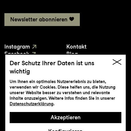
Newsletter abonnieren
Instagram
Kontakt
Facebook
Blog
YouTube
Presse
Der Schutz Ihrer Daten ist uns
wichtig
Um Ihnen ein optimales Nutzererlebnis zu bieten,
verwenden wir Cookies. Diese helfen uns, die Nutzung
unserer Website besser zu verstehen und relevante
Inhalte anzuzeigen. Weitere Infos finden Sie in unserer
© Genossenschaft Konzert und Theater
Datenschutzerklärung
.
St.Gallen
Akzeptieren
Impressum
Datenschutz
AGB
Intranet