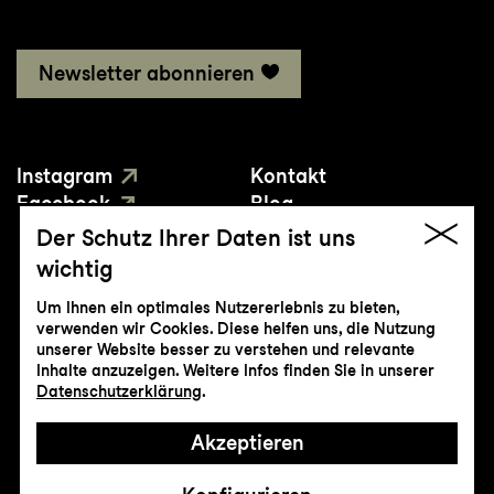
Newsletter abonnieren
Instagram
Kontakt
Facebook
Blog
YouTube
Presse
Der Schutz Ihrer Daten ist uns
wichtig
Um Ihnen ein optimales Nutzererlebnis zu bieten,
verwenden wir Cookies. Diese helfen uns, die Nutzung
unserer Website besser zu verstehen und relevante
Inhalte anzuzeigen. Weitere Infos finden Sie in unserer
© Genossenschaft Konzert und Theater
Datenschutzerklärung
.
St.Gallen
Akzeptieren
Impressum
Datenschutz
AGB
Intranet