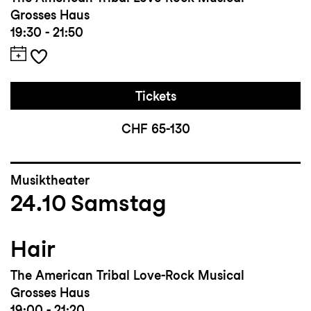
ausgezeichnet, darunter sein Kurzfilm
Grosses Haus
Shaping the Spectrum
, der 2022 beim
19:30 - 21:50
FilmArte Festival in Berlin einen Preis
gewann.
Tickets
CHF 65-130
Musiktheater
24.10
Samstag
Hair
The American Tribal Love-Rock Musical
Grosses Haus
19:00 - 21:20