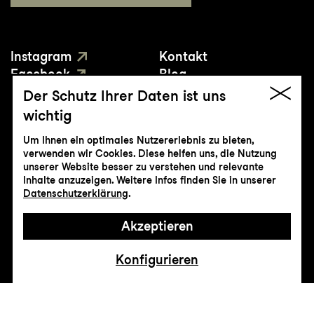
Instagram
Kontakt
Facebook
Blog
YouTube
Presse
Der Schutz Ihrer Daten ist uns
wichtig
Um Ihnen ein optimales Nutzererlebnis zu bieten,
verwenden wir Cookies. Diese helfen uns, die Nutzung
unserer Website besser zu verstehen und relevante
Inhalte anzuzeigen. Weitere Infos finden Sie in unserer
© Genossenschaft Konzert und Theater
Datenschutzerklärung
.
St.Gallen
Akzeptieren
Impressum
Datenschutz
AGB
Intranet
Konfigurieren