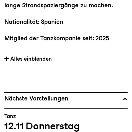
lange Strandspaziergänge zu machen.
Nationalität: Spanien
Mitglied der Tanzkompanie seit: 2025
Vorherige(s) Engagement(s): Les
Alles einblenden
Impuxibles Theater- und Tanzkompanie
(2021–2022), Codarts Dance Company
(2024–2025)
Wichtige Choreograf:innen: Jiří Kylián, (La)
Nächste Vorstellungen
Horde, Heidi Vierthaler, Cayetano Soto,
Eliana Stragapede & Borna Babić, Ariadna
Tanz
Peya
12.11
Donnerstag