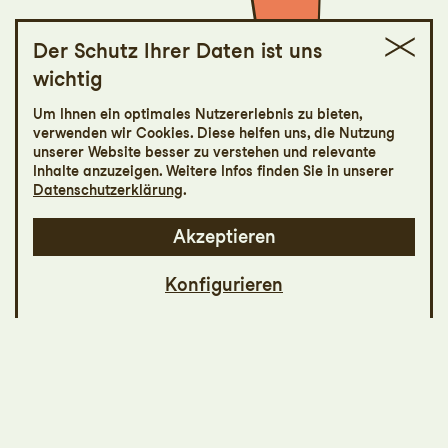
Der Schutz Ihrer Daten ist uns
wichtig
St.Galler Festspiele
Um Ihnen ein optimales Nutzererlebnis zu bieten,
Grace
verwenden wir Cookies. Diese helfen uns, die Nutzung
unserer Website besser zu verstehen und relevante
Inhalte anzuzeigen. Weitere Infos finden Sie in unserer
Tanzstück in der Kathedrale von Antonio
Datenschutzerklärung
.
Ruz
Akzeptieren
Konfigurieren
Mit den St.Galler Festspielen kehrt der Tanz
zurück in die Kathedrale – ein
aussergewöhnlicher, für viele Menschen ein