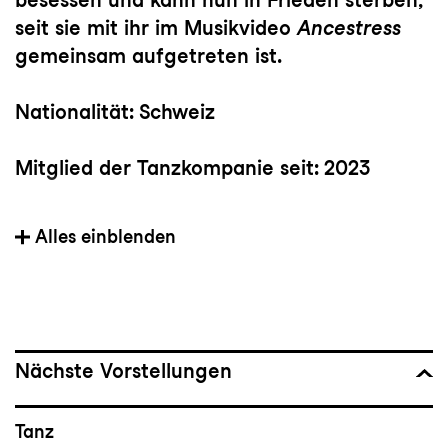
seit sie mit ihr im Musikvideo
Ancestress
gemeinsam aufgetreten ist.
Nationalität: Schweiz
Mitglied der Tanzkompanie seit: 2023
Vorherige(s) Engagement(s): Island Dance
Alles einblenden
Company, als freischaffende Tänzerin u.a.
mit Viviana Durante Company, Kadir Memis
Company, Shalala Company,
Needcompany
Nächste Vorstellungen
Wichtige Choreograf:innen: Erna
Ómarsdóttir, Joy Alpuerto Ritter, Inga
Tanz
Maren Runnarsdóttir, Halla Ólafsdóttir,