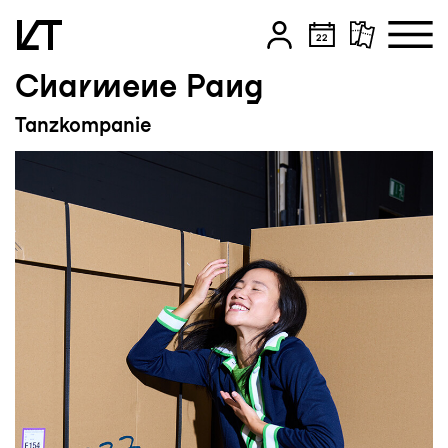
Charmene Pang
Zum Hauptinhalt springen
Tanzkompanie
Zum Footer springen