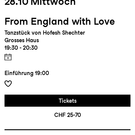
28.10
Mittwoch
Nominierung beim Griman Award als
Tänzerin des Jahres 2021, Einladung an das
From England with Love
Physical Film Festival sowie Boreal
Tanzstück von Hofesh Shechter
Screendance Festival mit ihrem Kurzfilm
Grosses Haus
«Brume», Hata Yogalehrer:innenausbildung
19:30 - 20:30
RYT 200 in Indien
Einführung
19:00
Tickets
CHF 25-70