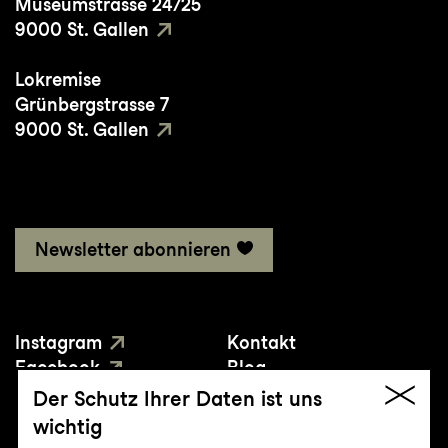
Museumstrasse 24/25
9000 St. Gallen
Lokremise
Grünbergstrasse 7
9000 St. Gallen
Newsletter abonnieren
Instagram
Kontakt
Facebook
Blog
YouTube
Presse
Der Schutz Ihrer Daten ist uns
wichtig