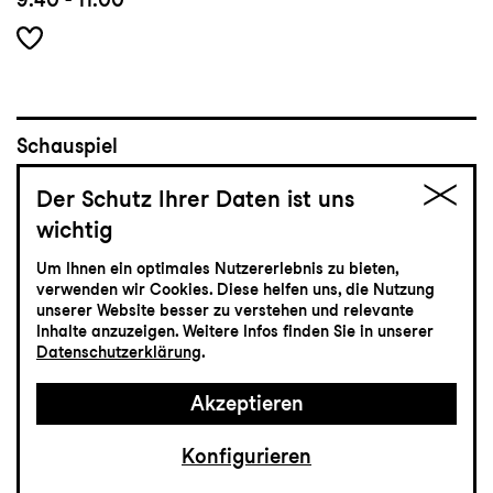
Schauspiel
29.5
Freitag
Der Schutz Ihrer Daten ist uns
wichtig
Dieses Stück geht schief
Um Ihnen ein optimales Nutzererlebnis zu bieten,
verwenden wir Cookies. Diese helfen uns, die Nutzung
Mord auf Schloss Haversham
unserer Website besser zu verstehen und relevante
Grosses Haus
Inhalte anzuzeigen. Weitere Infos finden Sie in unserer
19:30 - 21:30
Datenschutzerklärung
.
Akzeptieren
Einführung
19:00
Konfigurieren