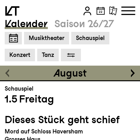
Schauspiel mit Hunden von Piet Baumgartner
und Julie Paucker
Kalender
Saison 26/27
Lokremise
20:00 - 23:00
Zum Hauptinhalt springen
Musiktheater
Schauspiel
Einführung
19:30
Zum Footer springen
Konzert
Tanz
August
Schauspiel
1.5
Freitag
Dieses Stück geht schief
Mord auf Schloss Haversham
Grosses Haus