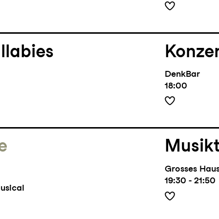
llabies
Konze
DenkBar
18:00
e
Musik
Grosses Hau
19:30 - 21:50
usical