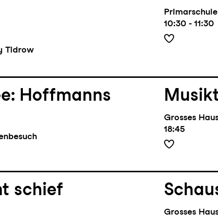
Primarschule
10:30 - 11:30
ry Tidrow
ee: Hoffmanns
Musik
Grosses Hau
18:45
benbesuch
t schief
Schaus
Grosses Hau