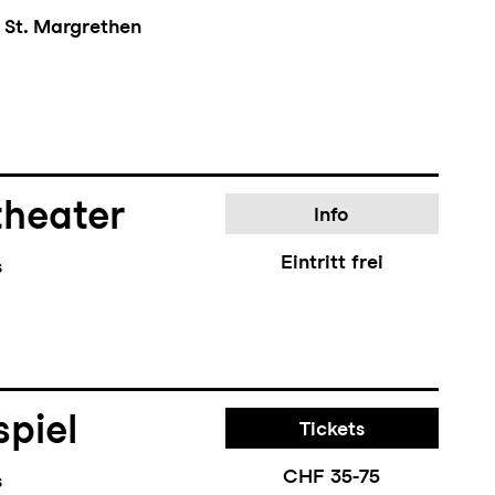
 St. Margrethen
theater
Info
Eintritt frei
s
piel
Tickets
CHF 35-75
s