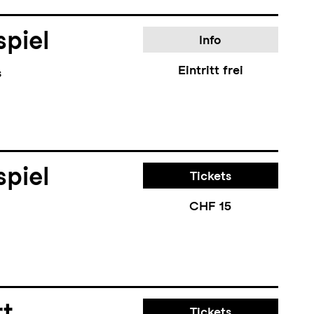
piel
Info
Eintritt frei
s
piel
Tickets
CHF 15
rt
Tickets