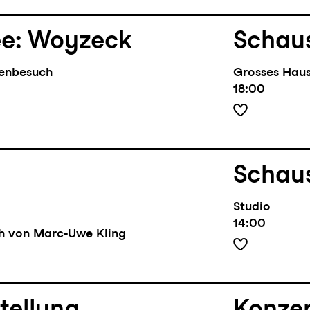
ee: Woyzeck
Schaus
benbesuch
Grosses Hau
18:00
Schaus
Studio
14:00
ch von Marc-Uwe Kling
tellung
Konze