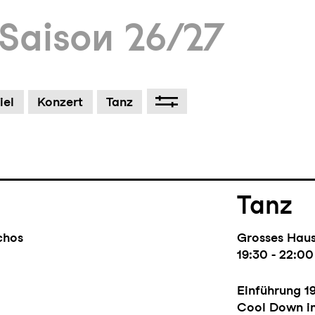
Saison 26/27
Schaus
Baumgartner und Julie Paucker
Lokremise
um Footer springen
17:00 - 18:15
iel
Konzert
Tanz
Nachgespräc
Tanz
chos
Grosses Hau
19:30 - 22:00
Einführung
1
Cool Down i