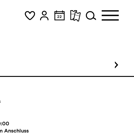
piel
h im Anschluss
s
9:00
m Anschluss