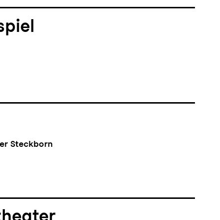
piel
er Steckborn
theater