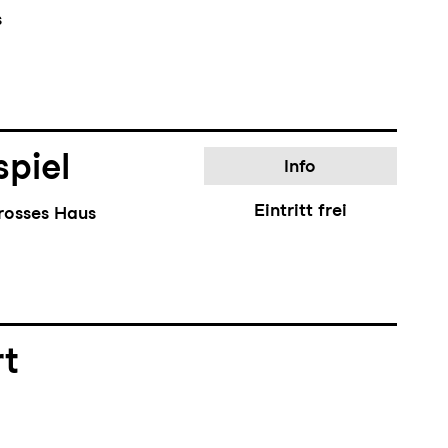
s
piel
Info
Eintritt frei
rosses Haus
rt