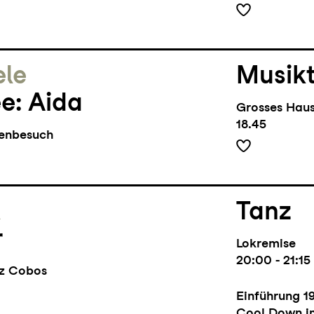
ele
Musik
e: Aida
Grosses Hau
18.45
benbesuch
l
Tanz
r
Lokremise
20:00 - 21:15
ez Cobos
Einführung
1