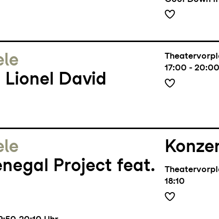
Cool Down i
ele
Theatervorpl
17:00 - 20:0
t Lionel David
ele
Konze
negal Project feat.
Theatervorpl
18:10