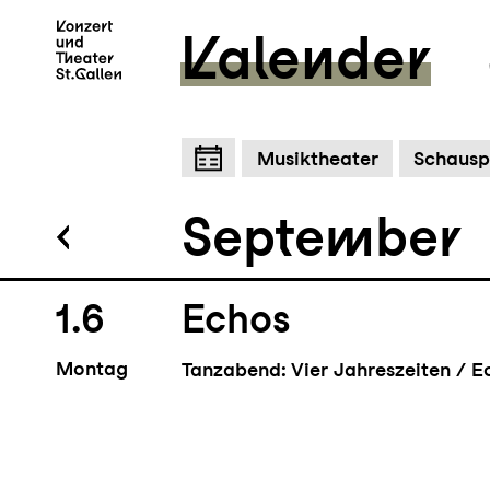
Kalender
WAU WOW
Schauspiel mit Hunden von Piet 
Zum Hauptinhalt springen
Z
Musiktheater
Schausp
September
1.6
Echos
Montag
Tanzabend: Vier Jahreszeiten / E