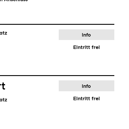
m Anschluss
atz
Info
0
Eintritt frei
rt
Info
Eintritt frei
atz