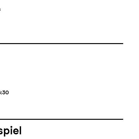
s
6:30
piel