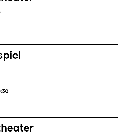
s
piel
9:30
theater