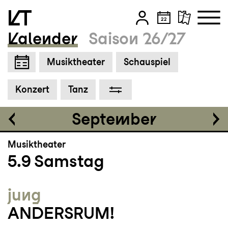
Kalender
Saison 26/27
Einführung
18:30
Zum Hauptinhalt springen
Musiktheater
Schauspiel
Zum Footer springen
Tickets
Konzert
Tanz
CHF 35-75
September
Musiktheater
5.9
Samstag
jung
ANDERSRUM!