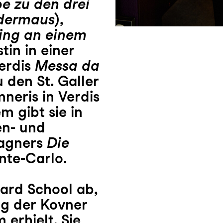
be zu den
drei
edermaus
),
Ring an einem
tin in einer
erdis
Messa da
 den St. Galler
neris in Verdis
m gibt sie in
en- und
Wagners
Die
te-Carlo.
iard School ab,
ng der Kovner
 erhielt. Sie