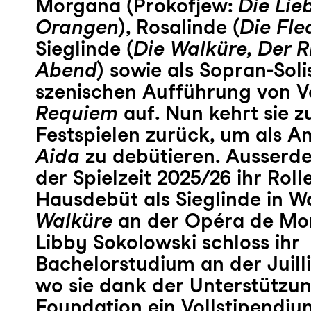
Morgana (Prokofjew:
Die Lie
Orangen
), Rosalinde (
Die Fl
Sieglinde (
Die Walküre, Der 
Abend
) sowie als Sopran-Solis
szenischen Aufführung von V
Requiem
auf. Nun kehrt sie zu
Festspielen zurück, um als Am
Aida
zu debütieren. Ausserde
der Spielzeit 2025/26 ihr Roll
Hausdebüt als Sieglinde in 
Walküre
an der Opéra de Mon
Libby Sokolowski schloss ihr
Bachelorstudium an der Juill
wo sie dank der Unterstützu
Foundation ein Vollstipendium