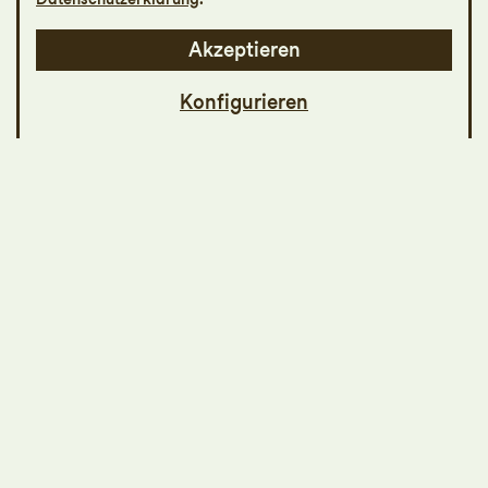
Akzeptieren
Konfigurieren
Aida ist eine äthiopische Prinzessin, die als
Kriegsgefangene lebt. Sie liebt Radamès,
den ägyptischen Heerführer, der eigentlich
ihr Feind ist und die ägyptische
Königstochter Amneris heiraten soll. Doch
Radamès liebt Aida. Die junge Liebe wird
zum Spielball gewissenloser Machtpolitik
eines zementierten politischen Systems -
und endet tödlich. Mit Verdis
faszinierendem Meisterwerk in der Regie