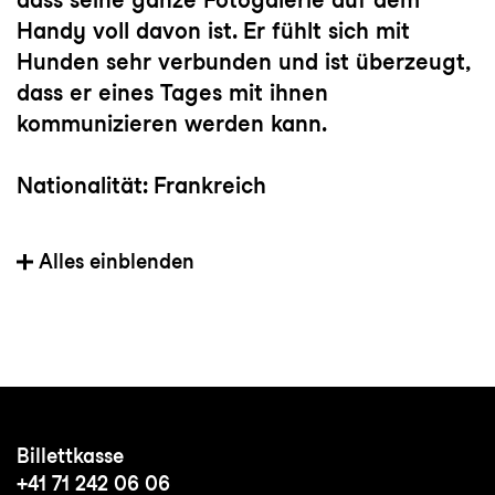
Handy voll davon ist. Er fühlt sich mit
Hunden sehr verbunden und ist überzeugt,
dass er eines Tages mit ihnen
kommunizieren werden kann.
Nationalität: Frankreich
Mitglied der Tanzkompanie seit: 2023
Alles einblenden
Vorherige(s) Engagement(s): Ballet Junior
de Genève
Wichtige Choreograf:innen: Sidi Larbi
Cherkaoui, Hofesh Shechter, Marcos Morau,
Billettkasse
Jan Martens, Cathy Marston, Emanuel Gat
+41 71 242 06 06