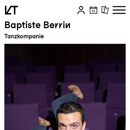
Baptiste Berrin
Zum Hauptinhalt springen
Tanzkompanie
Zum Footer springen