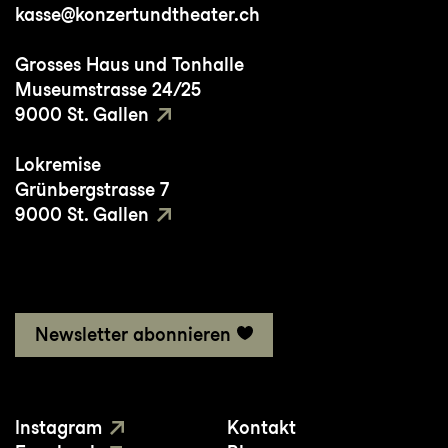
kasse@konzertundtheater.ch
Bedeutsame Choreografien: Triptych von
Peeping Tom, Double Murder von Hofesh
Grosses Haus und Tonhalle
Shechter, Sadeh21 von Ohad Naharin
Museumstrasse 24/25
9000 St. Gallen
Studium/Ausbildung: Ballet Junior de
Lokremise
Genève
Grünbergstrasse 7
9000 St. Gallen
Newsletter abonnieren
Instagram
Kontakt