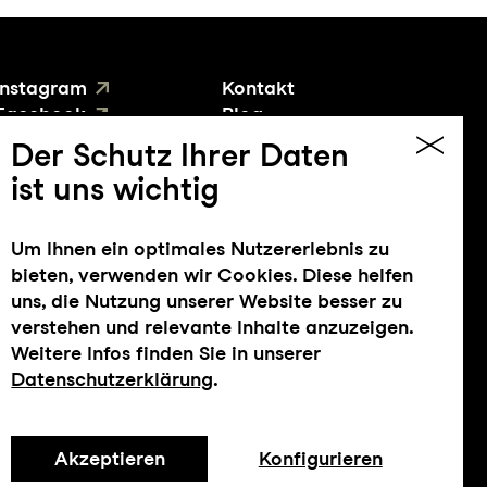
Instagram
Kontakt
Facebook
Blog
YouTube
Presse
Der Schutz Ihrer Daten
ist uns wichtig
Um Ihnen ein optimales Nutzererlebnis zu
bieten, verwenden wir Cookies. Diese helfen
uns, die Nutzung unserer Website besser zu
verstehen und relevante Inhalte anzuzeigen.
Weitere Infos finden Sie in unserer
Datenschutzerklärung
.
Impressum
Datenschutz
AGB
Intranet
Akzeptieren
Konfigurieren