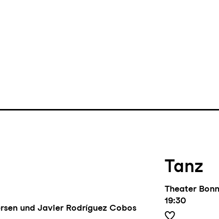
s
DES-ARMONÍA
,
rdam bei der
.
Tanz
Theater Bon
19:30
rsen und Javier Rodríguez Cobos