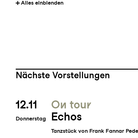
Alles einblenden
2025 sowie die Kreation des
selbstchoreografierten Solo
aufgeführt im Theater Rotte
Own Work Night im Juni 2024
Nächste Vorstellungen
12.11
On tour
Echos
Donnerstag
Tanzstück von Frank Fannar Pede