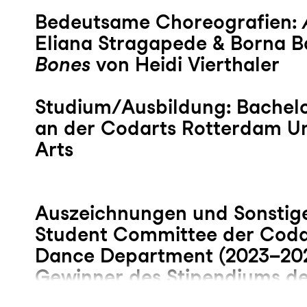
Bedeutsame Choreografien:
Eliana Stragapede & Borna B
Bones
von Heidi Vierthaler
Studium/Ausbildung: Bachelo
an der Codarts Rotterdam Uni
Arts
Auszeichnungen und Sonstige
Student Committee der Coda
Dance Department (2023–202
Gewinner des Stipendiums de
Hartong-Stiftung für das Stu