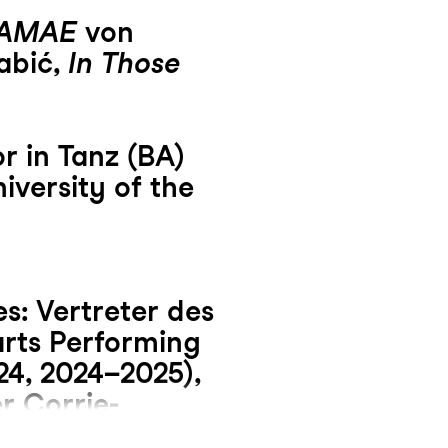
AMAE
von
abić,
In Those
r in Tanz (BA)
versity of the
s: Vertreter des
rts Performing
4, 2024–2025),
r Corrie-
dienjahr 2024–