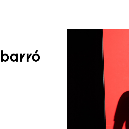
um Footer springen
abarró