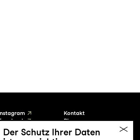
Instagram
Kontakt
Facebook
Blog
YouTube
Presse
Der Schutz Ihrer Daten