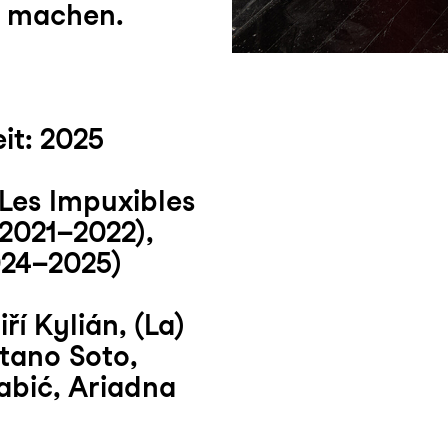
u machen.
it: 2025
Les Impuxibles
2021–2022),
24–2025)
í Kylián, (La)
tano Soto,
abić, Ariadna