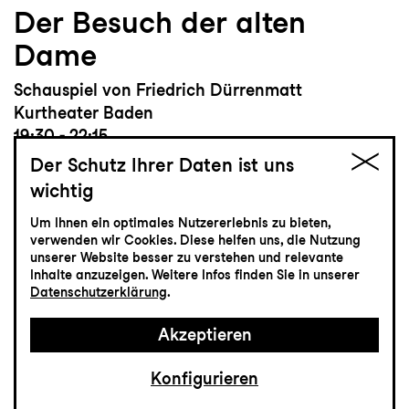
Der Besuch der alten
Dame
Schauspiel von Friedrich Dürrenmatt
Kurtheater Baden
19:30 - 22:15
Der Schutz Ihrer Daten ist uns
wichtig
Um Ihnen ein optimales Nutzererlebnis zu bieten,
verwenden wir Cookies. Diese helfen uns, die Nutzung
Schauspiel
unserer Website besser zu verstehen und relevante
Inhalte anzuzeigen. Weitere Infos finden Sie in unserer
8.4
Donnerstag
Datenschutzerklärung
.
Akzeptieren
Zum letzten Mal
Brassed Off - Mit Pauken
Konfigurieren