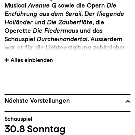
Musical
Avenue Q
sowie die Opern
Die
Entführung aus dem Serail
,
Der fliegende
Holländer
und
Die Zauberflöte
, die
Operette
Die Fledermaus
und das
Schauspiel
Durcheinandertal
. Ausserdem
war er für die Lichtgestaltung zahlreicher
Gastspiele innerhalb und ausserhalb der
Alles einblenden
Schweiz verantwortlich. Im Rahmen der
St.Galler Festspiele kreiert er jeweils das
Lichtkonzept für die Tanzproduktionen in
der Kathedrale.
Nächste Vorstellungen
Schauspiel
30.8
Sonntag