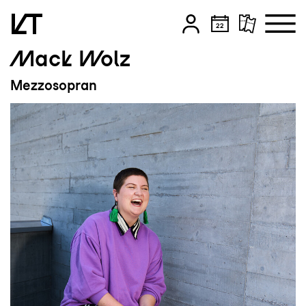
Mack Wolz
Zum Hauptinhalt springen
Mezzosopran
Zum Footer springen