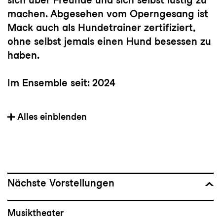
machen. Abgesehen vom Operngesang ist
Mack auch als Hundetrainer zertifiziert,
ohne selbst jemals einen Hund besessen zu
haben.
Im Ensemble seit: 2024
Heimat: St. Louis, MO, USA
Alles einblenden
Partien bei Konzert und Theater St.Gallen:
Despina (
Così fan tutte),
Sheila Franklin
(
Hair
), Kind (
Andersrum
),
Dame der Lady Macbeth (
Macbeth
),
Nächste Vorstellungen
Dienerin (
Elektra
), in
Lili Elbe
und in
Andrea
Chenier
Musiktheater