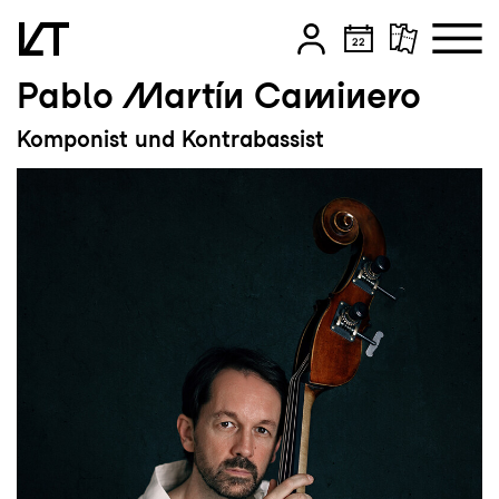
Pablo Martín Caminero
Zum Hauptinhalt springen
Komponist und Kontrabassist
Zum Footer springen