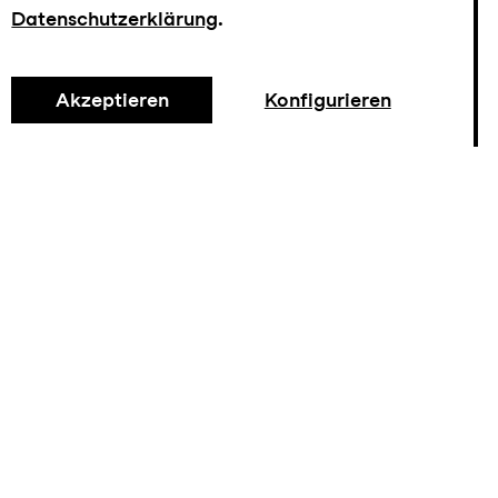
Datenschutzerklärung
.
Akzeptieren
Konfigurieren
Tickets
mit Lunch/ CHF 30 ohne Lunch
 Mozart: Sinfonie Nr. 39 KV 543