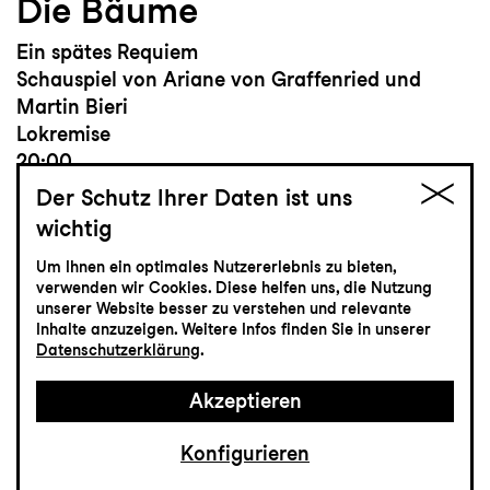
Die Bäume
Ein spätes Requiem
Schauspiel von Ariane von Graffenried und
Martin Bieri
Lokremise
20:00
Der Schutz Ihrer Daten ist uns
wichtig
Tickets
Um Ihnen ein optimales Nutzererlebnis zu bieten,
verwenden wir Cookies. Diese helfen uns, die Nutzung
unserer Website besser zu verstehen und relevante
CHF 35
Inhalte anzuzeigen. Weitere Infos finden Sie in unserer
Datenschutzerklärung
.
Schauspiel
Akzeptieren
17.4
Samstag
Konfigurieren