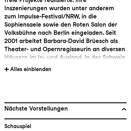
Inszenierungen wurden unter anderem
zum Impulse-Festival/NRW, in die
Sophiensaele sowie den Roten Salon der
Volksbühne nach Berlin eingeladen. Seit
2001 arbeitet Barbara-David Brüesch als
Theater- und Opernregisseurin an diversen
Häusern im In- und Ausland. In der Schweiz
entstanden Inszenierungen am Theater
Alles einblenden
Basel, am Theater Luzern, am Theaterhaus
Gessnerallee und am Theater Neumarkt in
Zürich, am Theater Winterthur, für das
Theater Kanton Zürich und die Schlossoper
Haldenstein sowie an den Stadttheatern
Nächste Vorstellungen
Bern, St.Gallen und Chur. In Deutschland
inszenierte sie am bat Berlin und für die
Schauspiel
Berliner Festwochen, am Künstlerhaus