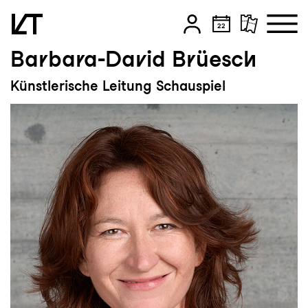
Barbara-David Brüesch
Zum Hauptinhalt springen
Künstlerische Leitung Schauspiel
Zum Footer springen