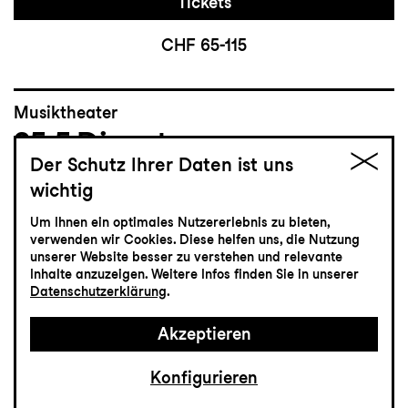
Tickets
CHF 65-115
Musiktheater
25.5
Dienstag
Der Schutz Ihrer Daten ist uns
wichtig
Hoffmanns Erzählungen
Um Ihnen ein optimales Nutzererlebnis zu bieten,
Oper von Jacques Offenbach
verwenden wir Cookies. Diese helfen uns, die Nutzung
unserer Website besser zu verstehen und relevante
Grosses Haus
Inhalte anzuzeigen. Weitere Infos finden Sie in unserer
19:30
Datenschutzerklärung
.
Akzeptieren
Einführung
19:00
Konfigurieren