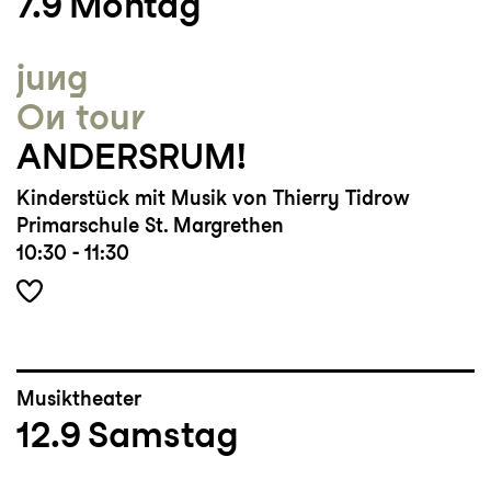
7.9
Montag
Winterthur, als Regisseurin für Bühne
Mammern, Kammerorchester Basel u.a., als
jung
Workshopleiterin für den Verein
On tour
Kulturkosmonauten u.a.
ANDERSRUM!
Arbeitet oft und gerne inklusiv.
Kinderstück mit Musik von Thierry Tidrow
Primarschule St. Margrethen
10:30 - 11:30
Musiktheater
12.9
Samstag