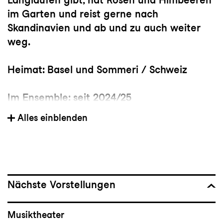
im Garten und reist gerne nach
Skandinavien und ab und zu auch weiter
weg.
Heimat: Basel und Sommeri / Schweiz
Im Ensemble: seit 2024/25
Alles einblenden
Wichtige Stationen
: Universitäten Basel
und Freiburg i. Breisgau (Studium der
Germanistik, Musikwissenschaft und
Nordistik), Theater Basel (Regie- und
Dramaturgie-Assistenz), Schweizer Pavillon
Nächste Vorstellungen
auf der Expo 2000 (Regisseurin und
musikalische Betriebsleiterin),
Musiktheater
Niedersächsisches Staatstheater Hannover