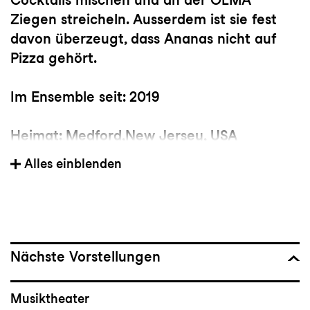
Ziegen streicheln. Ausserdem ist sie fest
davon überzeugt, dass Ananas nicht auf
Pizza gehört.
Im Ensemble seit:
2019
Heimat:
Medford,New Jersey, USA
Alles einblenden
Vorherige(s) Engagement(s):
Opernensembleam Staatstheater Mainz
(Infantin in
Märchen im Grand-Hotel
;
Hänsel in
Hänsel und Gretel
; Clarisse in
Die
Liebe zu den drei Orangen
);
Nächste Vorstellungen
Nachwuchskünstlerin an der Santa Fe
Opera und am Opera Theatre of Saint
Musiktheater
Louis