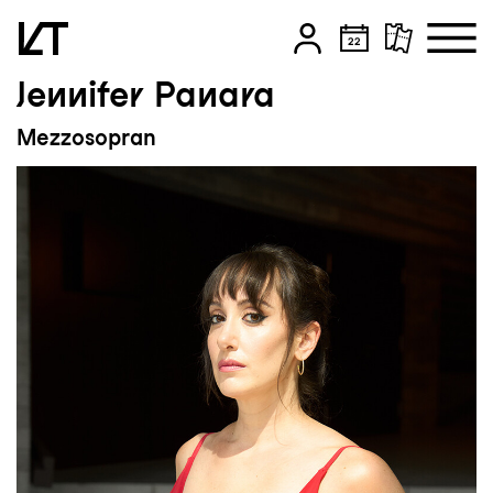
Jennifer Panara
Zum Hauptinhalt springen
Mezzosopran
Zum Footer springen