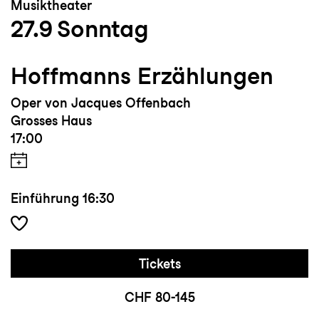
Musiktheater
27.9
Sonntag
Preise/Wettbewerbe/Meisterkurse:
Halbfinalistin, Operalia; Finalistin, Career
Hoffmanns Erzählungen
Bridges Anita Cerquetti Wettbewerb;
Meisterkurse mit Patricia Racette, Benita
Oper von Jacques Offenbach
Valente, Reri Grist, Frederica von Stade
Grosses Haus
17:00
Einführung
16:30
Tickets
CHF 80-145