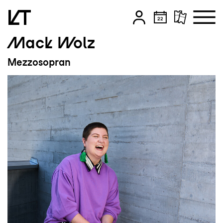
Mack Wolz
Zum Hauptinhalt springen
Mezzosopran
Zum Footer springen