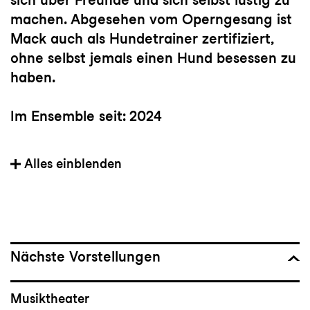
machen. Abgesehen vom Operngesang ist
Mack auch als Hundetrainer zertifiziert,
ohne selbst jemals einen Hund besessen zu
haben.
Im Ensemble seit: 2024
Heimat: St. Louis, MO, USA
Alles einblenden
Partien bei Konzert und Theater St.Gallen:
Despina (
Così fan tutte),
Sheila Franklin
(
Hair
), Kind (
Andersrum
),
Dame der Lady Macbeth (
Macbeth
),
Nächste Vorstellungen
Dienerin (
Elektra
), in
Lili Elbe
und in
Andrea
Chenier
Musiktheater