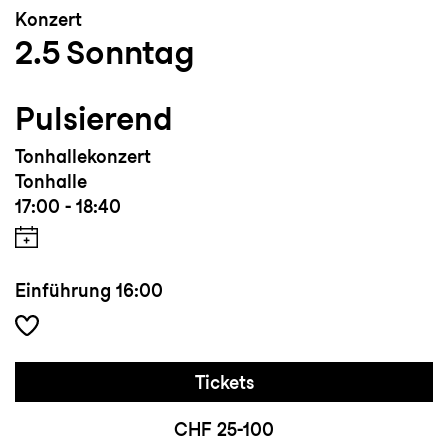
Konzert
Erfahrungen und sein technisches Können
2.5
Sonntag
an Musikbegeisterte weiter. Seit Oktober
2023 ist er Professor für Schlagwerk und
Pulsierend
Kammermusik an der Stella
Privathochschule für Musik in Feldkirch.
Tonhallekonzert
Max Näscher is endorsed by: Sonor Drums,
Tonhalle
Wincent Drumsticks und Turkish Cymbals.
17:00 - 18:40
Einführung
16:00
Tickets
CHF 25-100