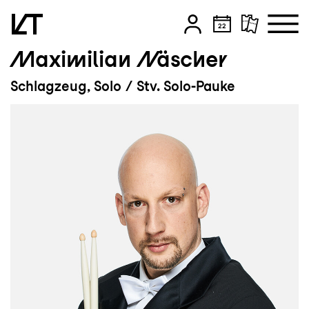
Maximilian Näscher
Zum Hauptinhalt springen
Schlagzeug, Solo / Stv. Solo-Pauke
Zum Footer springen