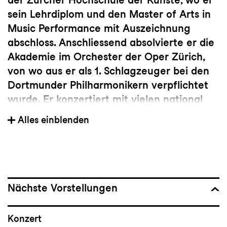
sein Lehrdiplom und den Master of Arts in
Music Performance mit Auszeichnung
abschloss. Anschliessend absolvierte er die
Akademie im Orchester der Oper Zürich,
von wo aus er als 1. Schlagzeuger bei den
Dortmunder Philharmonikern verpflichtet
wurde. Er konzertiert mit vielen national
und international renommierten
Alles einblenden
Orchestern, u.a. mit dem Tonhalle-
Orchester Zürich, dem Orchester der Oper
Zürich, dem WDR Sinfonieorchester Köln
und den Duisburger Philharmonikern. Seit
der Spielzeit 2015/16 ist er Solo-
Nächste Vorstellungen
Schlagzeuger am Theater St.Gallen. Neben
seiner Orchestertätigkeit widmet er sich
Konzert
intensiv weiteren musikalischen