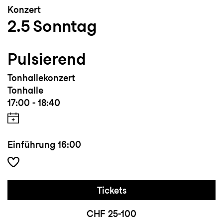
Konzert
Erfahrungen und sein technisches Können
2.5
Sonntag
an Musikbegeisterte weiter. Seit Oktober
2023 ist er Professor für Schlagwerk und
Pulsierend
Kammermusik an der Stella
Privathochschule für Musik in Feldkirch.
Tonhallekonzert
Max Näscher is endorsed by: Sonor Drums,
Tonhalle
Wincent Drumsticks und Turkish Cymbals.
17:00 - 18:40
Einführung
16:00
Tickets
CHF 25-100