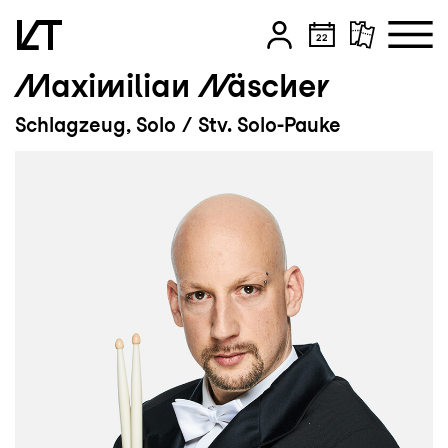
Maximilian Näscher
Zum Hauptinhalt springen
Schlagzeug, Solo / Stv. Solo-Pauke
Zum Footer springen