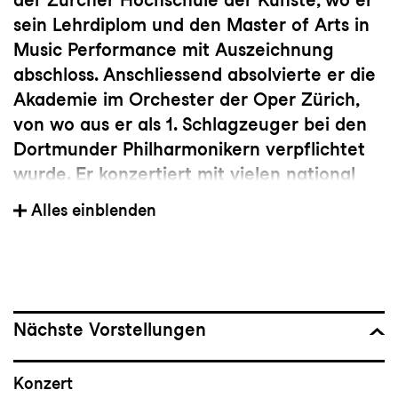
sein Lehrdiplom und den Master of Arts in
Music Performance mit Auszeichnung
abschloss. Anschliessend absolvierte er die
Akademie im Orchester der Oper Zürich,
von wo aus er als 1. Schlagzeuger bei den
Dortmunder Philharmonikern verpflichtet
wurde. Er konzertiert mit vielen national
und international renommierten
Alles einblenden
Orchestern, u.a. mit dem Tonhalle-
Orchester Zürich, dem Orchester der Oper
Zürich, dem WDR Sinfonieorchester Köln
und den Duisburger Philharmonikern. Seit
der Spielzeit 2015/16 ist er Solo-
Nächste Vorstellungen
Schlagzeuger am Theater St.Gallen. Neben
seiner Orchestertätigkeit widmet er sich
Konzert
intensiv weiteren musikalischen