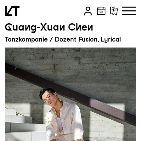
Guang-Xuan Chen
Zum Hauptinhalt springen
Tanzkompanie / Dozent Fusion, Lyrical
Zum Footer springen