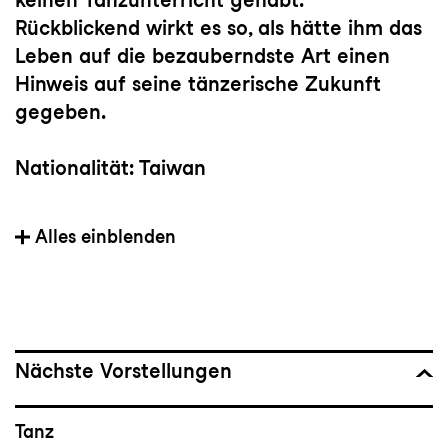
Rückblickend wirkt es so, als hätte ihm das
Leben auf die bezauberndste Art einen
Hinweis auf seine tänzerische Zukunft
gegeben.
Nationalität: Taiwan
Mitglied der Tanzkompanie seit: 2019
Alles einblenden
Vorherige(s) Engagement(s): Cloud Gate
Theater Taiwan
Wichtige Choreograf:innen: Kinsun Chan,
Nächste Vorstellungen
Hwai-Min Lin, Martin Zimmermann, Dimo
Kirilov Milev, Ihsan Rustem, Nadav Zelner,
Tanz
Giovanni Insaudo, Julian Nicosia, Po-Cheng