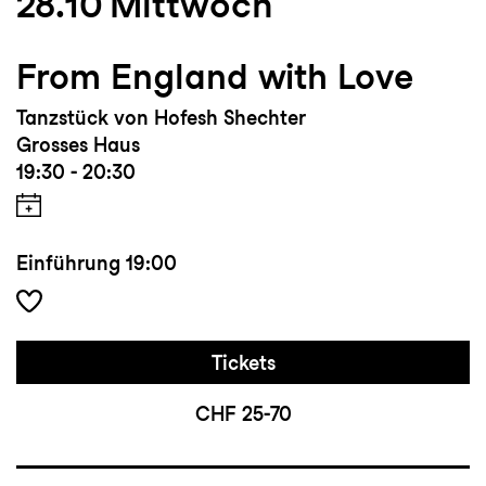
28.10
Mittwoch
University of the Arts, School of Dance
(BFA)
From England with Love
Tanzstück von Hofesh Shechter
Auszeichnungen und Sonstiges:
Grosses Haus
Werkbeitrag des Kantons St.Gallen 2022, 2.
19:30 - 20:30
Platz mit «Voyage» bei der 27. Ausgabe des
MASDANZA Choreografie-Wettbewerbs
2022, Preisträger der Taiwan Creative
Einführung
19:00
Dance Competition 2015, 2017 und 2019
Tickets
CHF 25-70