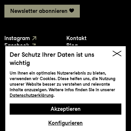
Newsletter abonnieren
Instagram
Kontakt
Facebook
Blog
YouTube
Presse
Der Schutz Ihrer Daten ist uns
wichtig
Um Ihnen ein optimales Nutzererlebnis zu bieten,
verwenden wir Cookies. Diese helfen uns, die Nutzung
unserer Website besser zu verstehen und relevante
Inhalte anzuzeigen. Weitere Infos finden Sie in unserer
© Genossenschaft Konzert und Theater
Datenschutzerklärung
.
St.Gallen
Akzeptieren
Impressum
Datenschutz
AGB
Intranet
Konfigurieren