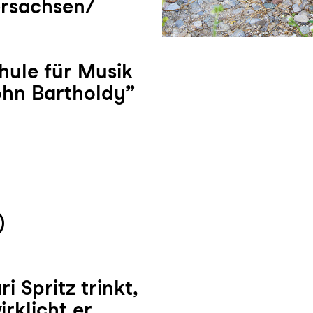
ersachsen/
ule für Musik
ohn Bartholdy”
)
 Spritz trinkt,
irklicht er