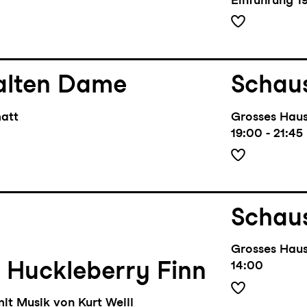
alten Dame
Schaus
matt
Grosses Hau
19:00 - 21:45
Schaus
Grosses Hau
 Huckleberry Finn
14:00
it Musik von Kurt Weill