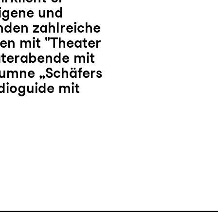
igene und
anden zahlreiche
en mit "Theater
aterabende mit
lumne „Schäfers
dioguide mit