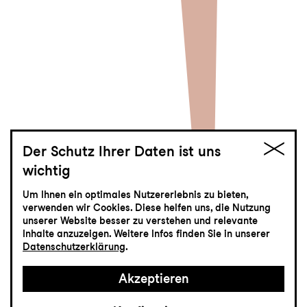
Der Schutz Ihrer Daten ist uns
wichtig
jung
Um Ihnen ein optimales Nutzererlebnis zu bieten,
Tom Sawyer und
verwenden wir Cookies. Diese helfen uns, die Nutzung
unserer Website besser zu verstehen und relevante
Huckleberry Finn
Inhalte anzuzeigen. Weitere Infos finden Sie in unserer
Datenschutzerklärung
.
Familienstück nach Mark Twain mit
Akzeptieren
Musik von Kurt Weill