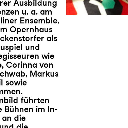
rer Ausbildung
enzen u. a. am
rliner Ensemble,
 am Opernhaus
ickenstorfer als
auspiel und
Regisseuren wie
e, Corinna von
Schwab, Markus
l sowie
ammen.
mbild führten
ße Bühnen im In-
 an die
und die