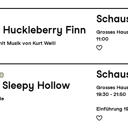
Schaus
 Huckleberry Finn
Grosses Hau
11:00
it Musik von Kurt Weill
e
Schaus
 Sleepy Hollow
Grosses Hau
19:30 - 21:50
le
Einführung
1