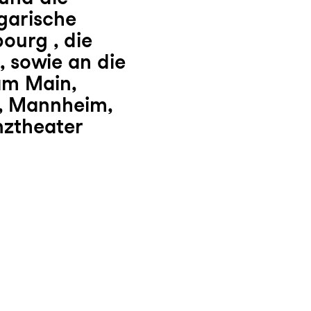
garische
ourg , die
 sowie an die
am Main,
g, Mannheim,
nztheater