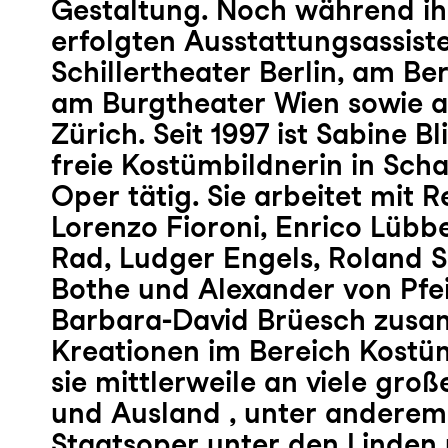
Gestaltung. Noch während ih
erfolgten Ausstattungsassist
Schillertheater Berlin, am Be
am Burgtheater Wien sowie
Zürich. Seit 1997 ist Sabine Bl
freie Kostümbildnerin in Sch
Oper tätig. Sie arbeitet mit 
Lorenzo Fioroni, Enrico Lübb
Rad, Ludger Engels, Roland 
Bothe und Alexander von Pfei
Barbara-David Brüesch zus
Kreationen im Bereich Kostü
sie mittlerweile an viele gro
und Ausland , unter anderem
Staatsoper unter den Linden 